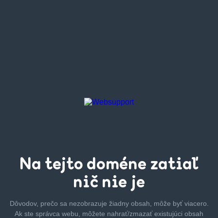
Na tejto
doméne zatiaľ
nič nie je
Dôvodov, prečo sa nezobrazuje žiadny obsah, môže byť
viacero.
Ak ste správca webu, môžete nahrať/zmazať
existujúci obsah